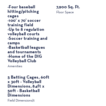
الرياضة
-Four baseball
7,900 Sq. Ft.
hitting/pitching
Floor Space
cages
-100' x 70' soccer
training field
-Up to 8 regulation
volleyball courts
-Soccer training and
camps
-Basketball leagues
and tournaments
-Home of the DIG
Volleyball Club
Amenities
5 Batting Cages, 60ft
x 30ft - Volleyball
Dimensions, 84ft x
50ft - Basketball
Dimensions
Field Dimensions|t