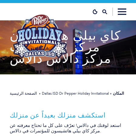
تخطي إلى المحتوى
كاي
بيلي
هاتشيسون
مركز المؤتمرات
مركز دالاس
دالاس
المكان
Dallas ISD Dr Pepper Holiday Invitational
الصفحة الرئيسية
استكشف منزلك بعيداً عن منزلك
استعد لوقتك في دالاس! تعرّف على كل ما تحتاج معرفته عن
مركز كاي بيلي هاتشيسون للمؤتمرات في دالاس.