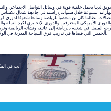
يق لدينا يحمل خلفية قوية في وسائل التواصل الاجتماعي والت
مهاراته المتنوعة خلال سنوات دراسته في جامعة شمال تكسا
صالات. لطالما كان بن متعصباً للرياضة ومتابعاً شغوفاً لدوري كرة
والدوري الأمريكي للمحترفين والدوري الإنجليزي لكرة السلة وال
رجع الفضل في شغفه بالرياضة إلى عائلته ونشأته الرياضية وتربي
الخمس التي قضاها في تدريب فرق السباحة المدربة في الولايات المتحدة الأمريكية.
أنت في المكان