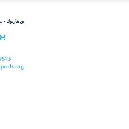
بن هاربوك
نب
بن
9523
ports.org