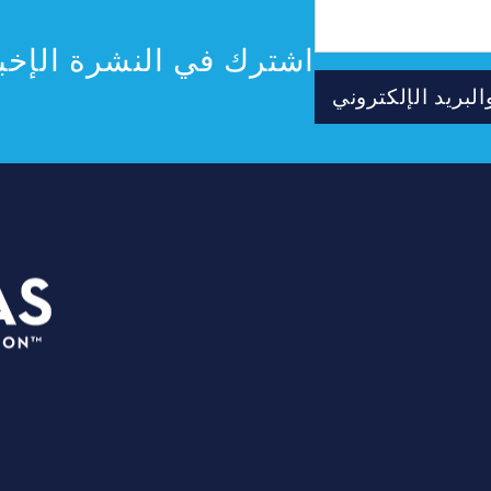
عنوان
البريد
الإلكتروني
اشترك في النشرة الإخبا
لبريد الإلكتروني
مخططون
3535 جراند أفينيو
لفعاليات
دالاس، تكساس 75210
الأماكن
info@dallassports.org
الصحافة
#DallasBIGWinsBIGWins#
نبذة عنا
سياسة الخصوصية
|
شروط الاستخدام
كريات لا
تُنسى