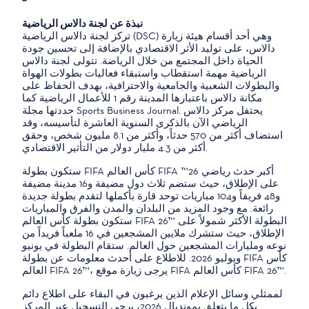
نبذة عن لجنة دالاس الرياضية
تركز لجنة دالاس الرياضية (DSC) وهي أحد أقسام هيئة زيارة
دالاس، على توليد الأثر الاقتصادي بالإضافة إلى تحسين جودة
الحياة داخل المجتمع من خلال الرياضة. تتولى لجنة دالاس
الرياضية مهمة استقطاب واستبقاء فعاليات بطولات الهواة
والبطولات الشعبية والجامعية والاحترافية، بهدف الحفاظ على
مكانة دالاس باعتبارها المدينة رقم 1 للأعمال الرياضية كما
حددتها مجلة Sports Business Journal. يحتفل مركز دالاس
الرياضي الآن بالذكرى السنوية العاشرة لتأسيسه، وقد
استضاف أكثر من 570 حدثاً، وأكثر من 8.1 مليون شخص، وحقق
أكثر من 4.3 مليار دولار من التأثير الاقتصادي.
ستكون بطولة FIFA كأس العالم FIFA ™26 أكبر حدث رياضي
على الإطلاق، حيث ستضم ثلاث دول مضيفة و16 مدينة مضيفة
و48 فريقاً و104 مباريات توحد قارة بأكملها لتقدم بطولة جديدة
رائعة. مع وجود المزيد من البلدان والمدن والفرق والمباريات
ستكون بطولة كأس العالم FIFA 26™ البطولة الأكثر شمولاً على
الإطلاق، حيث ستشرك ملايين المشجعين في 16 ملعباً فريداً من
نوعه ومليارات المشجعين حول العالم. ستقام البطولة في يونيو
ويوليو 2026. للاطلاع على أحدث معلومات عن بطولة FIFA كأس
العالم FIFA 26™، يرجى زيارة موقع FIFA كأس العالم FIFA 26™.
لممثلي وسائل الإعلام الذين يرغبون في البقاء على اطلاع دائم
بكل ما يتعلق بمونديال 2026، يرجى التسجيل عبر المركز