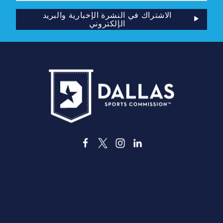
الإلكتروني
الاشتراك في النشرة الإخبارية والبريد
الإلكتروني
3535 جراند أفينيو
دالاس، تكساس 75210
info@dallassports.org
#DallasBIGWinsBIGWins#