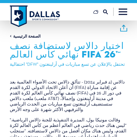
تخطي إلى المحتوى
الصفحة الرئيسية
اختيار دالاس لاستضافة نصف
نهائي كأس العالم FIFA 26™
احتفالية "DFW" تحتفل بالإعلان عن تسع مباريات في أرلينغتون
دالاس (4 فبراير 2024) - تتألق دالاس تحت الأضواء العالمية بعد
أن أعلن الاتحاد الدولي لكرة القدم (FIFA) عن إقامة مباراة
نصف نهائي كأس العالم لكرة القدم (FIFA) في دور الـ 26 في
ملعب دالاس (ملعب AT&T) في مدينة أرلينغتون. وإجمالاً،
ستستضيف أرلينغتون تسع مباريات من الحدث الرياضي
والترفيهي الأكثر شهرة على وجه الأرض.
"وقالت مونيكا بول، المديرة التنفيذية للجنة دالاس الرياضية:
"ليس هناك حدث رياضي في العالم أعظم من كأس العالم لكرة
القدم، وليس هناك مكان أفضل من دالاس لاستضافته. "ستجلب
المباريات اهتماماً غير مسبوق إلى دالاس، وستجذب مئات