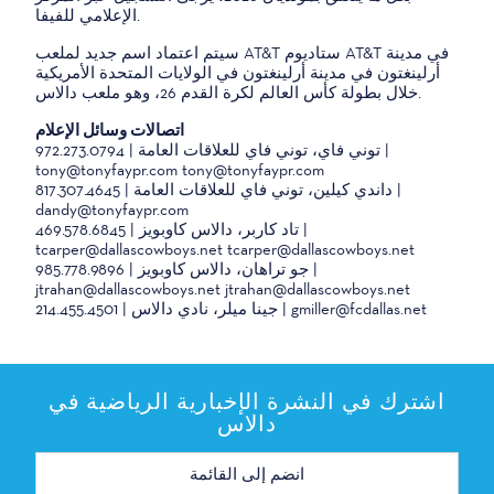
الإعلامي للفيفا.
سيتم اعتماد اسم جديد لملعب AT&T ستاديوم AT&T في مدينة
أرلينغتون في مدينة أرلينغتون في الولايات المتحدة الأمريكية
خلال بطولة كأس العالم لكرة القدم 26، وهو ملعب دالاس.
اتصالات وسائل الإعلام
توني فاي، توني فاي للعلاقات العامة | 972.273.0794 |
tony@tonyfaypr.com tony@tonyfaypr.com
داندي كيلين، توني فاي للعلاقات العامة | 817.307.4645 |
dandy@tonyfaypr.com
تاد كاربر، دالاس كاوبويز | 469.578.6845 |
tcarper@dallascowboys.net tcarper@dallascowboys.net
جو تراهان، دالاس كاوبويز | 985.778.9896 |
jtrahan@dallascowboys.net jtrahan@dallascowboys.net
جينا ميلر، نادي دالاس | 214.455.4501 | gmiller@fcdallas.net
اشترك في النشرة الإخبارية الرياضية في
دالاس
عنوان
البريد