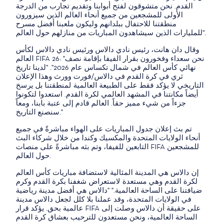
القدم. نحن متشوقون لفتح أبوابنا وتقديم تجارب من الدرجة
الأولى للمشجعين من جميع أنحاء العالم الذين سيزورون
منطقتنا للاحتفال ببلدانهم وليكون ملعبنا أفضل مسرح
للمليارات الذين سيشاهدون المباريات من منازلهم حول العالم".
وقال دان هانت، رئيس نادي دالاس ورئيس نادي دالاس لكأس
العالم FIFA 26: "نحن سعداء وفخورون بقرار الفيفا بإقامة نصف
نهائي كأس العالم في شمال تكساس عام 2026". "لدينا تاريخ
ثري في كرة القدم في دالاس/فورت وورث وهذا الإعلان
التاريخي لا يؤكد فقط على الطبيعة العالمية لمنطقتنا بل يرسخ
أيضاً مكانتنا في المشهد العالمي لكرة القدم. استعدوا لتكونوا
جزءاً من شيء مميز حقاً. العالم قادم إلى عتبة بابنا، ومعاً
سنصنع التاريخ."
تم بث إعلان جدول المباريات على الهواء مباشرةً في جميع
أنحاء الولايات المتحدة والمكسيك وكندا من خلال شركاء البث
التابعين للفيفا، وتم بثه مباشرةً على منصات FIFA للمشجعين
حول العالم.
إن دالاس هي المدينة المثالية لاستضافة مباريات كأس العالم
لكرة القدم وهي مستعدة لاستعراض شغفنا بكرة القدم وكرم
ضيافتنا على الساحة العالمية." "دالاس هي أفضل مدينة رياضية
في الولايات المتحدة، وقد عملنا بلا كلل لجعل دالاس مدينة
عالمية بحق. يؤكد قرار FIFA على حقيقة أن دالاس وصلت إلى
الساحة العالمية، ونحن مستعدون للترحيب بعشاق كرة القدم