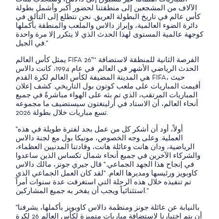
الآلاف من المشجعين إلى منطقتنا لحضور أكبر وأشمل بطولة
كأس عالم في تاريخ البطولة العريق. نحن نتطلع إلى التألق في
دائرة الضوء العالمية، وإبراز دالاس والملعب والمنطقة بأكملها
كوجهة عالمية المستوى لهذا الحدث الذي لا يتكرر إلا مرة واحدة
في الجيل."
يمثل كأس العالم FIFA 26™ الفرصة الثانية للمنطقة لاستضافة
الحدث الرياضي الأشهر في العالم. في عام 1994، كانت دالاس
هي المدينة المضيفة لكأس العالم لكرة القدم FIFA، حيث
أقيمت المباريات على ملعب كوتون بول التاريخي. كشف إعلان
المباريات المرتقب، الذي تم بثه على الهواء مباشرةً في جميع
أنحاء العالم، أن الاستاد في أرلينغتون سيستضيف ما مجموعه
تسع مباريات خلال بطولة 2026.
"أولاً، أود أن أشكر كل من عمل بجد لفترة طويلة في هذه
العملية. وعلى وجه الخصوص، مونيكا بول مع لجنة دالاس
الرياضية، ودان هانت وعائلة هانت، وقادتنا المدنيين العظماء،
والشركاء الآخرين في جميع أنحاء شمال تكساس الذين ساعدوا
في إنجاح هذا الجهد الجماعي." قال جيري جونز، مالك دالاس
كاوبويز ورئيسها ومديرها العام. "لقد كان العمل الجماعي الذي
تم تنفيذه خلال هذه الرحلة التي استغرقت عدة سنوات أمراً
استثنائياً ويجب أن يفخر به جميع المشاركين."
"بالنيابة عن عائلة جونز ومنظمة دالاس كاوبويز بأكملها، يشرفنا
أن يتم اختيارنا لاستضافة مباريات متميزة لكأس العالم 26 لكرة