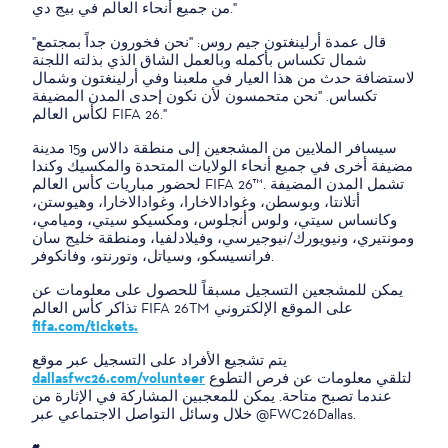
من جميع أنحاء العالم في بيج دي."
"قال عمدة أرلينغتون جيم روس: "نحن فخورون جداً بمجتمع
شمال تكساس بأكمله وبالعمل الشاق الذي بذلته اللجنة
لاستضافة حدث من هذا العيار في ملعبنا وفي أرلينغتون وشمال
تكساس. "نحن متحمسون لأن نكون إحدى المدن المضيفة
لكأس العالم FIFA 26."
سيسافر الملايين من المشجعين إلى منطقة دالاس و15 مدينة
مضيفة أخرى في جميع أنحاء الولايات المتحدة والمكسيك وكندا
لحضور مباريات كأس العالم FIFA 26™. تشمل المدن المضيفة
أتلانتا، وبوسطن، وغوادالاخارا، وغوادالاخارا، وهيوستن،
وكانساس سيتي، ولوس أنجلوس، ومكسيكو سيتي، وميامي،
ومونتيري، ونيويورك/نيوجيرسي، وفيلادلفيا، ومنطقة خليج سان
فرانسيسكو، وسياتل، وتورنتو، وفانكوفر.
يمكن للمشجعين التسجيل مسبقاً للحصول على معلومات عن
تذاكر كأس العالم FIFA 26TM على الموقع الإلكتروني
fifa.com/tickets.
يتم تشجيع الأفراد على التسجيل عبر موقع
لتلقي معلومات عن فرص التطوع
dallasfwc26.com/volunteer
عندما تصبح متاحة. يمكن للمعجبين المشاركة في الإثارة من
خلال وسائل التواصل الاجتماعي عبر @FWC26Dallas.
#