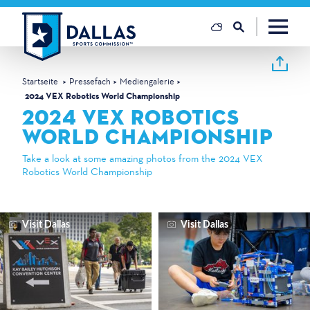
Zum Inhalt springen
Startseite
Pressefach
Mediengalerie
2024 VEX Robotics World Championship
2024 VEX ROBOTICS
WORLD CHAMPIONSHIP
Take a look at some amazing photos from the 2024 VEX
Robotics World Championship
Visit Dallas
Visit Dallas