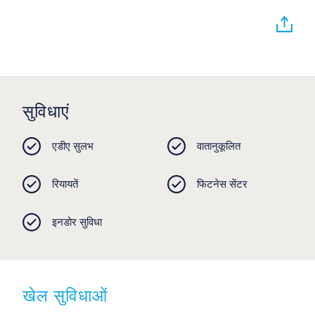
सुविधाएं
एडीए सुलभ
वातानुकूलित
रियायतें
फिटनेस सेंटर
इनडोर सुविधा
खेल सुविधाओं