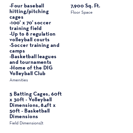
खेल
-Four baseball
7,900 Sq. Ft.
hitting/pitching
Floor Space
cages
-100' x 70' soccer
training field
-Up to 8 regulation
volleyball courts
-Soccer training and
camps
-Basketball leagues
and tournaments
-Home of the DIG
Volleyball Club
Amenities
5 Batting Cages, 60ft
x 30ft - Volleyball
Dimensions, 84ft x
50ft - Basketball
Dimensions
Field Dimensions|t