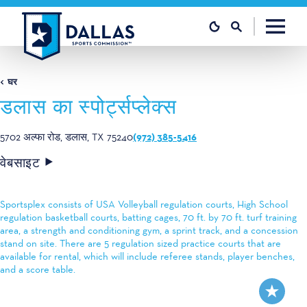
सामग्री पर जाएं
घर
डलास का स्पोर्ट्सप्लेक्स
(972) 385-5416
5702 अल्फा रोड
डलास, TX 75240
वेबसाइट
Sportsplex consists of USA Volleyball regulation courts, High School
regulation basketball courts, batting cages, 70 ft. by 70 ft. turf training
area, a strength and conditioning gym, a sprint track, and a concession
stand on site. There are 5 regulation sized practice courts that are
available for rental, which will include referee stands, player benches,
and a score table.