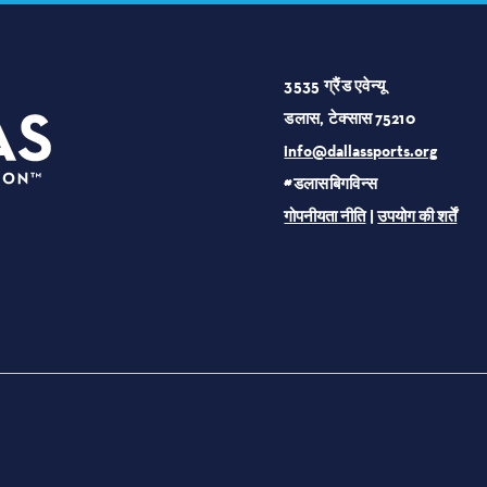
3535 ग्रैंड एवेन्यू
डलास, टेक्सास 75210
info@dallassports.org
#डलासबिगविन्स
गोपनीयता नीति
|
उपयोग की शर्तें