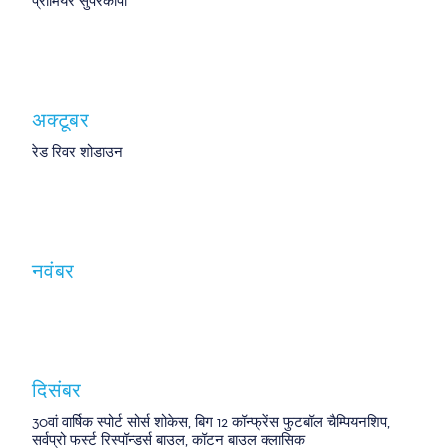
प्रीमियर सुपरकोपा
अक्टूबर
रेड रिवर शोडाउन
नवंबर
दिसंबर
30वां वार्षिक स्पोर्ट सोर्स शोकेस, बिग 12 कॉन्फ्रेंस फुटबॉल चैम्पियनशिप,
सर्वप्रो फर्स्ट रिस्पॉन्डर्स बाउल, कॉटन बाउल क्लासिक