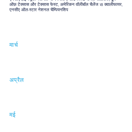
ऑफ़ टेक्सास और टेक्सास फेस्ट, अमेरिकन वॉलीबॉल चैलेंज 18 क्वालीफायर,
एनसीए ऑल-स्टार नेशनल चैम्पियनशिप
मार्च
अप्रैल
मई