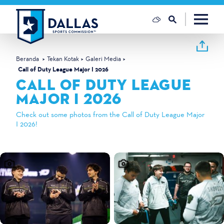
Loncat ke konten
Beranda
Tekan Kotak
Galeri Media
Call of Duty League Major I 2026
CALL OF DUTY LEAGUE
MAJOR I 2026
Check out some photos from the Call of Duty League Major
I 2026!