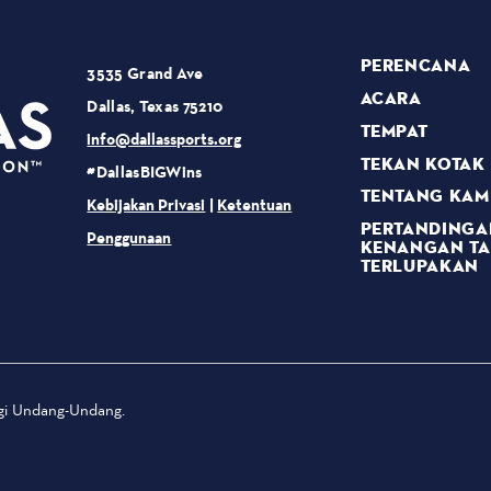
PERENCANA
3535 Grand Ave
ACARA
Dallas, Texas 75210
TEMPAT
info@dallassports.org
TEKAN KOTAK
#DallasBIGWins
TENTANG KAM
Kebijakan Privasi
|
Ketentuan
PERTANDINGA
Penggunaan
KENANGAN T
TERLUPAKAN
ngi Undang-Undang.