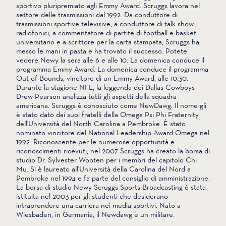
sportivo pluripremiato agli Emmy Award. Scruggs lavora nel
settore delle trasmissioni dal 1992. Da conduttore di
trasmissioni sportive televisive, a conduttore di talk show
radiofonici, a commentatore di partite di football e basket
universitario e a scrittore per la carta stampata, Scruggs ha
messo le mani in pasta e ha trovato il successo. Potete
vedere Newy la sera alle 6 e alle 10. La domenica conduce il
programma Emmy Award. La domenica conduce il programma
Out of Bounds, vincitore di un Emmy Award, alle 10:30.
Durante la stagione NFL, la leggenda dei Dallas Cowboys
Drew Pearson analizza tutti gli aspetti della squadra
americana. Scruggs è conosciuto come NewDawg. Il nome gli
è stato dato dai suoi fratelli della Omega Psi Phi Fraternity
dell'Università del North Carolina a Pembroke. È stato
nominato vincitore del National Leadership Award Omega nel
1992. Riconoscente per le numerose opportunità e
riconoscimenti ricevuti, nel 2007 Scruggs ha creato la borsa di
studio Dr. Sylvester Wooten per i membri del capitolo Chi
Mu. Si è laureato all'Università della Carolina del Nord a
Pembroke nel 1994 e fa parte del consiglio di amministrazione.
La borsa di studio Newy Scruggs Sports Broadcasting è stata
istituita nel 2003 per gli studenti che desiderano
intraprendere una carriera nei media sportivi. Nato a
Wiesbaden, in Germania, il Newdawg è un militare.