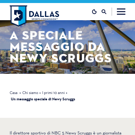
Vai al contenuto
A
SPECIALE
MESSAGGIO
DA
NEWY
SCRUGGS
Casa
Chi siamo
I primi 10 anni
Un messaggio speciale di Newy Scruggs
Il direttore sportivo di NBC 5 Newy Scruggs è un giornalista