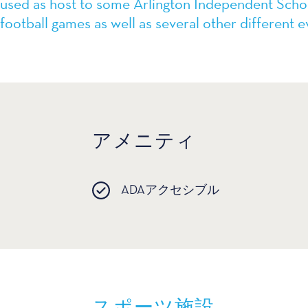
used as host to some Arlington Independent Schoo
football games as well as several other different e
アメニティ
ADAアクセシブル
スポーツ施設