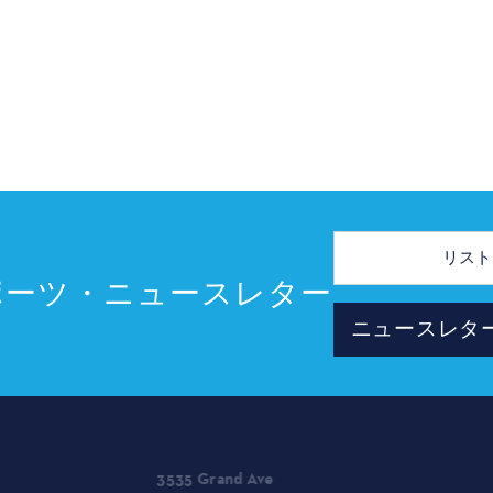
メ
ー
ル
ポーツ・ニュースレター
ア
ド
ニュースレタ
レ
ス
プランナ
3535 Grand Ave