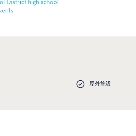
l District high school
vents.
屋外施設