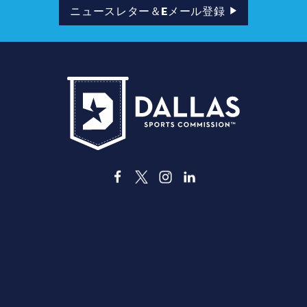
ド
ニュースレター＆Eメール登録
レ
ス
3535 Grand Ave
ダラス、テキサス州 75210
info@dallassports.org
#ダラスBIGウィンズ
プライバシーポリシー
|
利用規約