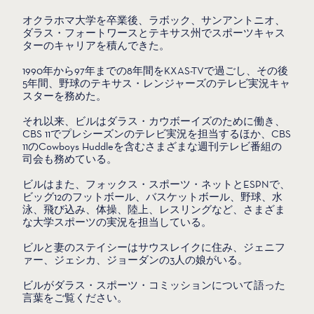
オクラホマ大学を卒業後、ラボック、サンアントニオ、
ダラス・フォートワースとテキサス州でスポーツキャス
ターのキャリアを積んできた。
1990年から97年までの8年間をKXAS-TVで過ごし、その後
5年間、野球のテキサス・レンジャーズのテレビ実況キャ
スターを務めた。
それ以来、ビルはダラス・カウボーイズのために働き、
CBS 11でプレシーズンのテレビ実況を担当するほか、CBS
11のCowboys Huddleを含むさまざまな週刊テレビ番組の
司会も務めている。
ビルはまた、フォックス・スポーツ・ネットとESPNで、
ビッグ12のフットボール、バスケットボール、野球、水
泳、飛び込み、体操、陸上、レスリングなど、さまざま
な大学スポーツの実況を担当している。
ビルと妻のステイシーはサウスレイクに住み、ジェニフ
ァー、ジェシカ、ジョーダンの3人の娘がいる。
ビルがダラス・スポーツ・コミッションについて語った
言葉をご覧ください。