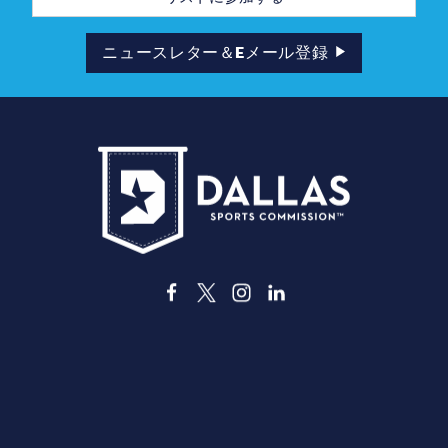
ル
ア
ド
ニュースレター＆Eメール登録
レ
ス
3535 Grand Ave
ダラス、テキサス州 75210
info@dallassports.org
#ダラスBIGウィンズ