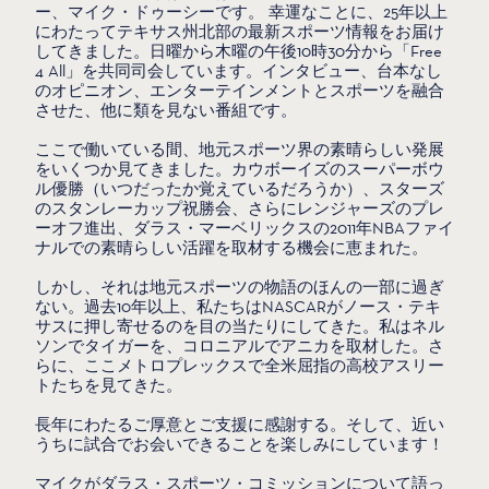
ー、マイク・ドゥーシーです。 幸運なことに、25年以上
にわたってテキサス州北部の最新スポーツ情報をお届け
してきました。日曜から木曜の午後10時30分から「Free
4 All」を共同司会しています。インタビュー、台本なし
のオピニオン、エンターテインメントとスポーツを融合
させた、他に類を見ない番組です。
ここで働いている間、地元スポーツ界の素晴らしい発展
をいくつか見てきました。カウボーイズのスーパーボウ
ル優勝（いつだったか覚えているだろうか）、スターズ
のスタンレーカップ祝勝会、さらにレンジャーズのプレ
ーオフ進出、ダラス・マーベリックスの2011年NBAファイ
ナルでの素晴らしい活躍を取材する機会に恵まれた。
しかし、それは地元スポーツの物語のほんの一部に過ぎ
ない。過去10年以上、私たちはNASCARがノース・テキ
サスに押し寄せるのを目の当たりにしてきた。私はネル
ソンでタイガーを、コロニアルでアニカを取材した。さ
らに、ここメトロプレックスで全米屈指の高校アスリー
トたちを見てきた。
長年にわたるご厚意とご支援に感謝する。そして、近い
うちに試合でお会いできることを楽しみにしています！
マイクがダラス・スポーツ・コミッションについて語っ