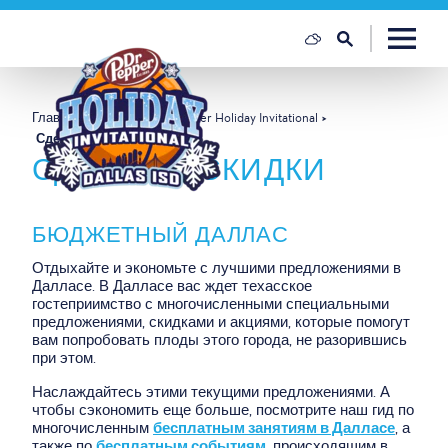
Перейти к содержанию
Главная
Dallas ISD Dr Pepper Holiday Invitational
Сделки и скидки
СДЕЛКИ И СКИДКИ
БЮДЖЕТНЫЙ ДАЛЛАС
Отдыхайте и экономьте с лучшими предложениями в
Далласе. В Далласе вас ждет техасское
гостеприимство с многочисленными специальными
предложениями, скидками и акциями, которые помогут
вам попробовать плоды этого города, не разорившись
при этом.
Наслаждайтесь этими текущими предложениями. А
чтобы сэкономить еще больше, посмотрите наш гид по
многочисленным
бесплатным занятиям в Далласе
, а
также по
бесплатным событиям
, происходящим в