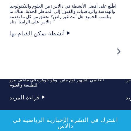
اطّلع على أفضل الأنشطة في دالاس! من العلوم والتكنولوجيا
والهندسة والرياضيات والفنون إلى المناظر الخلابة، هناك ما
يناسب الجميع. هل أنت غير راضٍ؟ تحقق من كل ما تقدمه
دالاس على الرابط أدناه!
أنشطة يمكن القيام بها
س
متحف بيرو للطبيعة والعلوم
نت
يشتهر متحف بيرو للطبيعة والعلوم بميزاته المذهلة
في
وتصاميمه الصديقة للبيئة التي صممها المهندس المعماري
العالمي الشهير توم ماين، وهو جوهرة في متحف بيرو
للطبيعة والعلوم.
يد
قراءة المزيد
اشترك في النشرة الإخبارية الرياضية في
دالاس