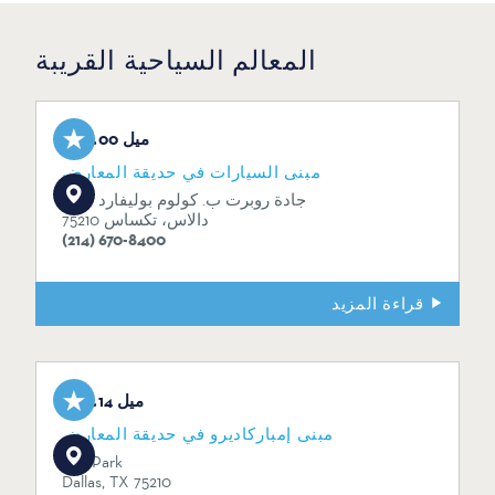
المعالم السياحية القريبة
0.00 ميل
مبنى السيارات في حديقة المعارض
1300 جادة روبرت ب. كولوم بوليفارد
دالاس، تكساس 75210
(214) 670-8400
قراءة المزيد
0.14 ميل
مبنى إمباركاديرو في حديقة المعارض
Fair Park
Dallas, TX 75210