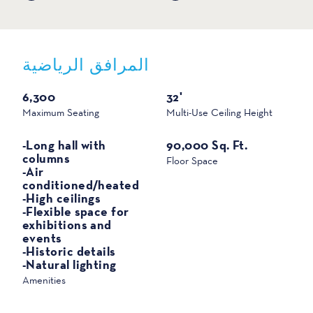
المرافق الرياضية
الرياضة
6,300
32'
Maximum Seating
Multi-Use Ceiling Height
-Long hall with
90,000 Sq. Ft.
columns
Floor Space
-Air
conditioned/heated
-High ceilings
-Flexible space for
exhibitions and
events
-Historic details
-Natural lighting
Amenities