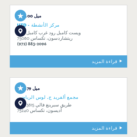
0.00 ميل
UTD - مركز الأنشطة
800 ويست كامبل رود غرب كامبل
ريتشاردسون، تكساس 75080
(972) 883-2096
قراءة المزيد
3.79 ميل
مجمع ألفريد ج. لوس الرياضي
3815 طريق سبرينغ فالي 3815
أديسون، تكساس 75240
قراءة المزيد