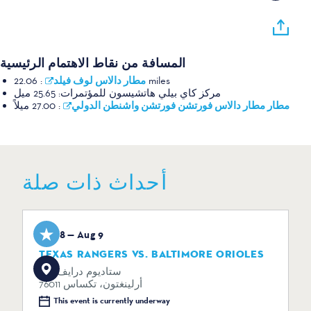
المسافة من نقاط الاهتمام الرئيسية
مطار دالاس لوف فيلد
:
22.06 miles
مركز كاي بيلي هاتشيسون للمؤتمرات:
25.65 ميل
مطار مطار دالاس فورتشن فورتشن واشنطن الدولي
:
27.00 ميلاً
أحداث ذات صلة
Aug 8 — Aug 9
TEXAS RANGERS VS. BALTIMORE ORIOLES
734 ستاديوم درايف
أرلينغتون، تكساس 76011
This event is currently underway