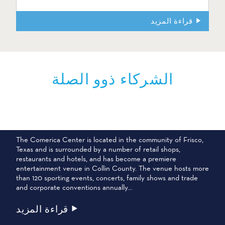
قراءة المزيد
الشركاء ذوو الصلة
مركز كوميريكا سنتر
The Comerica Center is located in the community of Frisco,
Texas and is surrounded by a number of retail shops,
restaurants and hotels, and has become a premiere
entertainment venue in Collin County. The venue hosts more
than 120 sporting events, concerts, family shows and trade
and corporate conventions annually…
قراءة المزيد