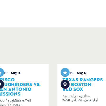
ug 11 — Aug 16
Aug 15 — Aug 17
RISCO
TEXAS RANGERS
OUGHRIDERS VS.
VS. BOSTON
SAN ANTONIO
RED SOX
ISSIONS
734 ستاديوم درايف
أرلينغتون، تكساس 76011
300 RoughRiders Trail
risco, TX 75034