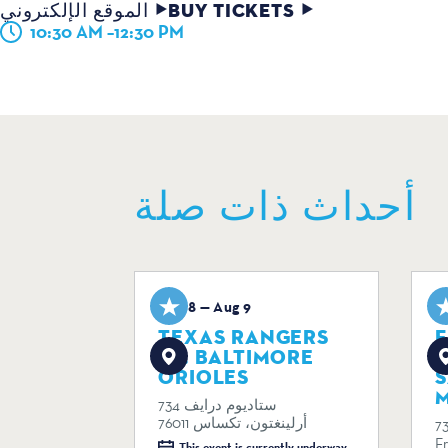
BUY TICKETS
الموقع الإلكتروني
10:30 AM –12:30 PM
أحداث ذات صلة
Aug 8 — Aug 9
A
TEXAS RANGERS
F
VS. BALTIMORE
R
ORIOLES
M
734 ستاديوم درايف
أرلينغتون، تكساس 76011
7
F
This event is currently underway