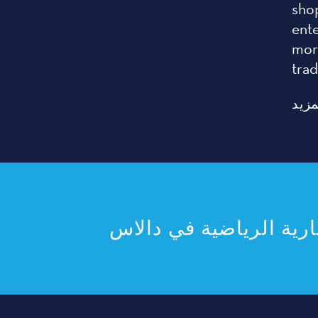
sho
ent
more
tra
مزيد
رية الرياضية في دالاس