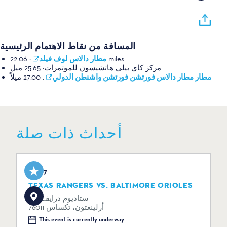
المسافة من نقاط الاهتمام الرئيسية
مطار دالاس لوف فيلد
:
22.06 miles
مركز كاي بيلي هاتشيسون للمؤتمرات:
25.65 ميل
مطار مطار دالاس فورتشن فورتشن واشنطن الدولي
:
27.00 ميلاً
أحداث ذات صلة
Aug 7
TEXAS RANGERS VS. BALTIMORE ORIOLES
734 ستاديوم درايف
أرلينغتون، تكساس 76011
This event is currently underway