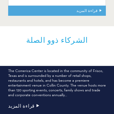
قراءة المزيد
الشركاء ذوو الصلة
مركز كوميريكا سنتر
The Comerica Center is located in the community of Frisco,
Texas and is surrounded by a number of retail shops,
restaurants and hotels, and has become a premiere
entertainment venue in Collin County. The venue hosts more
than 120 sporting events, concerts, family shows and trade
and corporate conventions annually…
قراءة المزيد