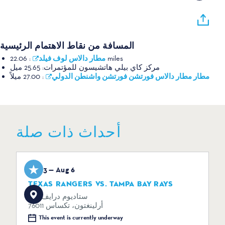
المسافة من نقاط الاهتمام الرئيسية
مطار دالاس لوف فيلد
:
22.06 miles
مركز كاي بيلي هاتشيسون للمؤتمرات:
25.65 ميل
مطار مطار دالاس فورتشن فورتشن واشنطن الدولي
:
27.00 ميلاً
أحداث ذات صلة
Aug 3 — Aug 6
TEXAS RANGERS VS. TAMPA BAY RAYS
734 ستاديوم درايف
أرلينغتون، تكساس 76011
This event is currently underway