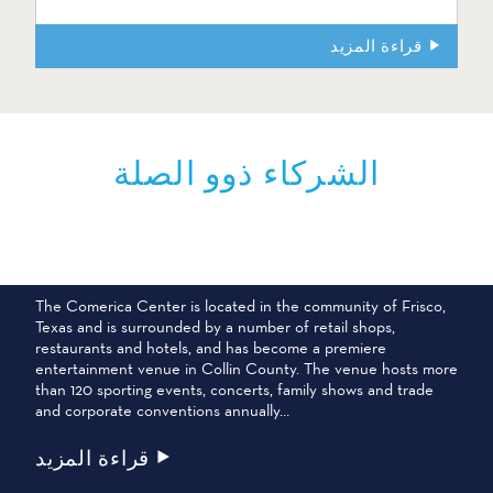
قراءة المزيد
الشركاء ذوو الصلة
مركز كوميريكا سنتر
The Comerica Center is located in the community of Frisco,
Texas and is surrounded by a number of retail shops,
restaurants and hotels, and has become a premiere
entertainment venue in Collin County. The venue hosts more
than 120 sporting events, concerts, family shows and trade
and corporate conventions annually…
قراءة المزيد