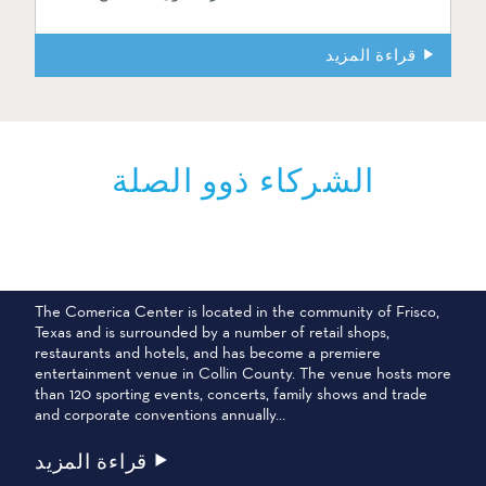
قراءة المزيد
الشركاء ذوو الصلة
مركز كوميريكا سنتر
The Comerica Center is located in the community of Frisco,
Texas and is surrounded by a number of retail shops,
restaurants and hotels, and has become a premiere
entertainment venue in Collin County. The venue hosts more
than 120 sporting events, concerts, family shows and trade
and corporate conventions annually…
قراءة المزيد