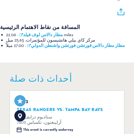
المسافة من نقاط الاهتمام الرئيسية
مطار دالاس لوف فيلد
:
22.06 miles
مركز كاي بيلي هاتشيسون للمؤتمرات:
25.65 ميل
مطار مطار دالاس فورتشن فورتشن واشنطن الدولي
:
27.00 ميلاً
أحداث ذات صلة
Aug 3
TEXAS RANGERS VS. TAMPA BAY RAYS
734 ستاديوم درايف
أرلينغتون، تكساس 76011
This event is currently underway