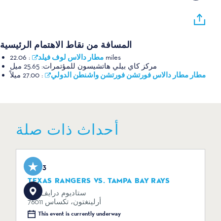
المسافة من نقاط الاهتمام الرئيسية
مطار دالاس لوف فيلد
:
22.06 miles
مركز كاي بيلي هاتشيسون للمؤتمرات:
25.65 ميل
مطار مطار دالاس فورتشن فورتشن واشنطن الدولي
:
27.00 ميلاً
أحداث ذات صلة
Aug 3
TEXAS RANGERS VS. TAMPA BAY RAYS
734 ستاديوم درايف
أرلينغتون، تكساس 76011
This event is currently underway