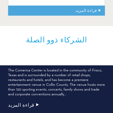
قراءة المزيد
الشركاء ذوو الصلة
مركز كوميريكا سنتر
The Comerica Center is located in the community of Frisco,
Texas and is surrounded by a number of retail shops,
restaurants and hotels, and has become a premiere
entertainment venue in Collin County. The venue hosts more
than 120 sporting events, concerts, family shows and trade
and corporate conventions annually…
قراءة المزيد