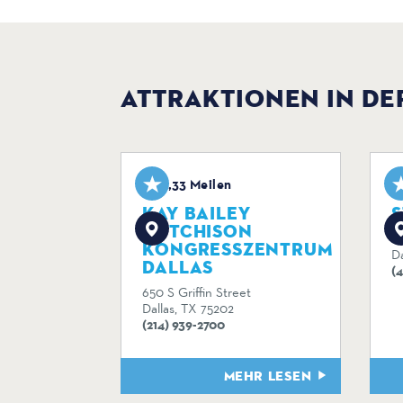
ATTRAKTIONEN IN DE
0,33 Meilen
KAY BAILEY
S
HUTCHISON
9
KONGRESSZENTRUM
Da
DALLAS
(
650 S Griffin Street
Dallas, TX 75202
(214) 939-2700
MEHR LESEN