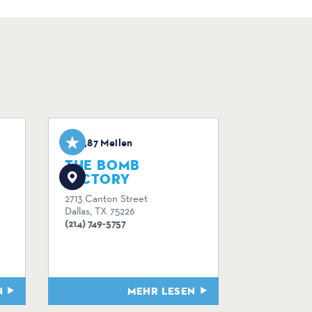
0,87 Meilen
THE BOMB
FACTORY
2713 Canton Street
Dallas, TX 75226
(214) 749-5757
N
MEHR LESEN