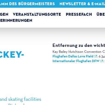
AMM DES BÜRGERMEISTERS
NEWSLETTER & E-MAI
NGEN
VERANSTALTUNGSORTE
PRESSEFACH
ÜBE
ERINNERUNGEN
Entfernung zu den wicht
CKEY-
Kay Bailey Hutchison Convention 
Flughafen Dallas Love Field
:
6.34
Internationaler Flughafen DFW
:
d skating facilities