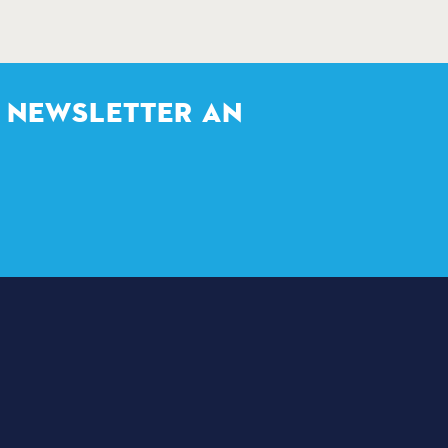
S NEWSLETTER AN
NEWSLETTER & E-MAIL-
ANMELDUNG
LTUNGEN
DAS JUGENDTICKET-
LTUNGSORTE
PROGRAMM DES
BÜRGERMEISTERS
CH