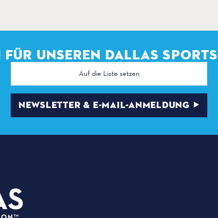
H FÜR UNSEREN DALLAS SPORT
E-
Mail
Adresse
NEWSLETTER & E-MAIL-ANMELDUNG
PLANER
3535 Grand Ave
VERANSTA
, Dallas, Texas 75210
VERANSTA
info@dallassports.org
PRESSEFA
#DallasBIGWins