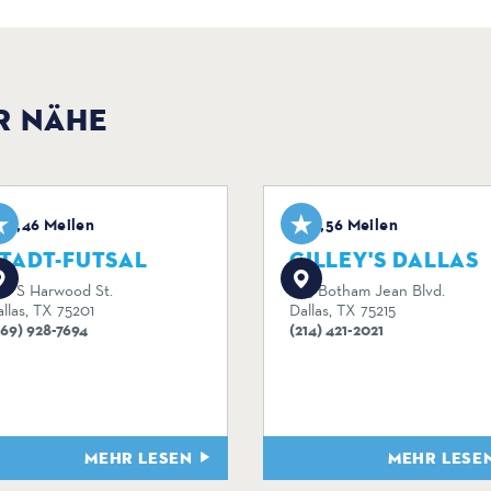
R NÄHE
0,46 Meilen
0,56 Meilen
TADT-FUTSAL
GILLEY'S DALLAS
20 S Harwood St.
1135 Botham Jean Blvd.
llas, TX 75201
Dallas, TX 75215
469) 928-7694
(214) 421-2021
MEHR LESEN
MEHR LESE