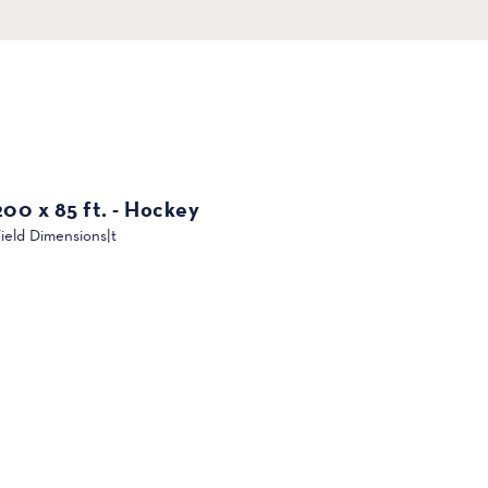
200 x 85 ft. - Hockey
ield Dimensions|t