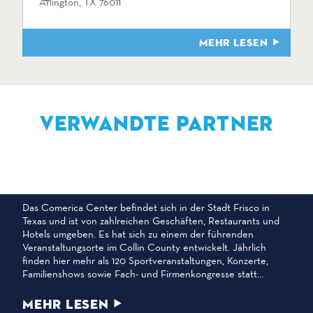
Arlington, TX 76011
MEHR LESEN
VERWANDTE PARTNER
COMERICA ZENTRUM
Das Comerica Center befindet sich in der Stadt Frisco in
Texas und ist von zahlreichen Geschäften, Restaurants und
Hotels umgeben. Es hat sich zu einem der führenden
Veranstaltungsorte im Collin County entwickelt. Jährlich
finden hier mehr als 120 Sportveranstaltungen, Konzerte,
Familienshows sowie Fach- und Firmenkongresse statt…
MEHR LESEN