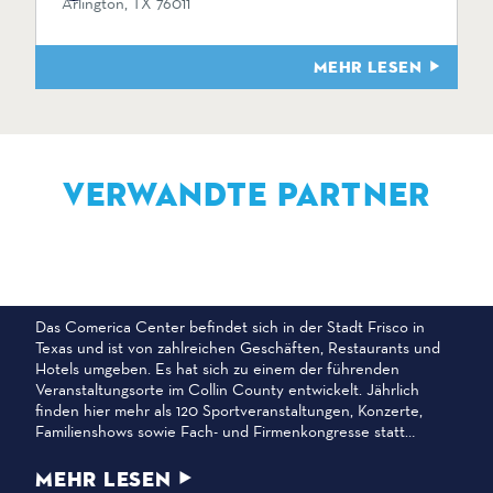
Arlington, TX 76011
MEHR LESEN
VERWANDTE PARTNER
COMERICA ZENTRUM
Das Comerica Center befindet sich in der Stadt Frisco in
Texas und ist von zahlreichen Geschäften, Restaurants und
Hotels umgeben. Es hat sich zu einem der führenden
Veranstaltungsorte im Collin County entwickelt. Jährlich
finden hier mehr als 120 Sportveranstaltungen, Konzerte,
Familienshows sowie Fach- und Firmenkongresse statt…
MEHR LESEN