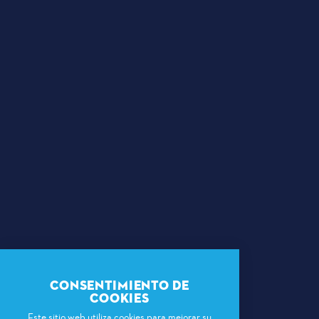
#DallasBIGWins
Política de privacidad
|
Condiciones de uso
CONSENTIMIENTO DE
COOKIES
Este sitio web utiliza cookies para mejorar su