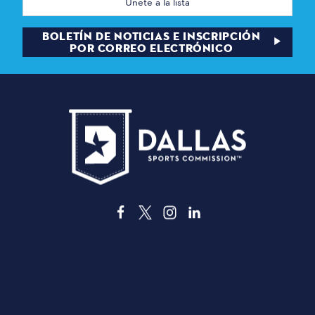
de
correo
electrónico
BOLETÍN DE NOTICIAS E INSCRIPCIÓN
POR CORREO ELECTRÓNICO
3535 Grand Ave
Dallas, Texas 75210
info@dallassports.org