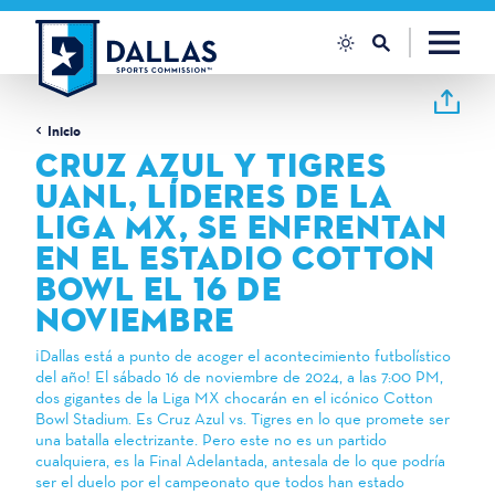
Ir al contenido
Inicio
CRUZ AZUL Y TIGRES
UANL, LÍDERES DE LA
LIGA MX, SE ENFRENTAN
EN EL ESTADIO COTTON
BOWL EL 16 DE
NOVIEMBRE
¡Dallas está a punto de acoger el acontecimiento futbolístico
del año! El sábado 16 de noviembre de 2024, a las 7:00 PM,
dos gigantes de la Liga MX chocarán en el icónico Cotton
Bowl Stadium. Es Cruz Azul vs. Tigres en lo que promete ser
una batalla electrizante. Pero este no es un partido
cualquiera, es la Final Adelantada, antesala de lo que podría
ser el duelo por el campeonato que todos han estado