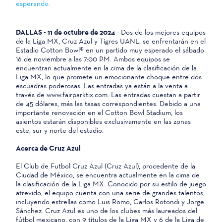
esperando.
DALLAS - 11 de octubre de 2024
- Dos de los mejores equipos
de la Liga MX, Cruz Azul y Tigres UANL, se enfrentarán en el
Estadio Cotton Bowl® en un partido muy esperado el sábado
16 de noviembre a las 7:00 PM. Ambos equipos se
encuentran actualmente en la cima de la clasificación de la
Liga MX, lo que promete un emocionante choque entre dos
escuadras poderosas. Las entradas ya están a la venta a
través de www.fairparktix.com. Las entradas cuestan a partir
de 45 dólares, más las tasas correspondientes. Debido a una
importante renovación en el Cotton Bowl Stadium, los
asientos estarán disponibles exclusivamente en las zonas
este, sur y norte del estadio.
Acerca de Cruz Azul
El Club de Futbol Cruz Azul (Cruz Azul), procedente de la
Ciudad de México, se encuentra actualmente en la cima de
la clasificación de la Liga MX. Conocido por su estilo de juego
atrevido, el equipo cuenta con una serie de grandes talentos,
incluyendo estrellas como Luis Romo, Carlos Rotondi y Jorge
Sánchez. Cruz Azul es uno de los clubes más laureados del
fútbol mexicano, con 9 títulos de la Liga MX y 6 de la Liga de