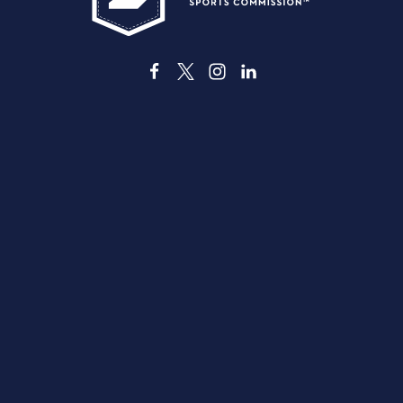
3535 Grand Ave
Dallas, Texas 75210
info@dallassports.org
#DallasBIGWins
Política de privacidad
|
Condiciones de uso