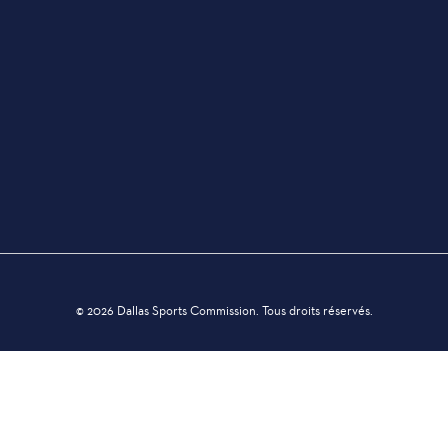
INFORMATIONS SUR L'ÉVÉNEMENT
ACHAT DE BILLETS
BÉNÉVOLE
TRANSPORT
OFFRES ET RÉDUCTIONS
© 2026 Dallas Sports Commission. Tous droits réservés.