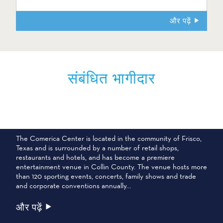
और पढ़ें
संबंधित भागीदार
कोमेरिका सेंटर
The Comerica Center is located in the community of Frisco,
Texas and is surrounded by a number of retail shops,
restaurants and hotels, and has become a premiere
entertainment venue in Collin County. The venue hosts more
than 120 sporting events, concerts, family shows and trade
and corporate conventions annually…
और पढ़ें