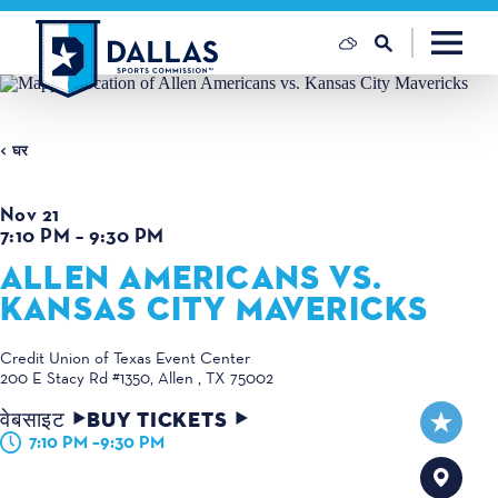
सामग्री पर जाएं
घर
Nov 21
7:10 PM – 9:30 PM
ALLEN AMERICANS VS.
KANSAS CITY MAVERICKS
Credit Union of Texas Event Center
200 E Stacy Rd #1350
Allen , TX 75002
वेबसाइट
BUY TICKETS
7:10 PM –9:30 PM