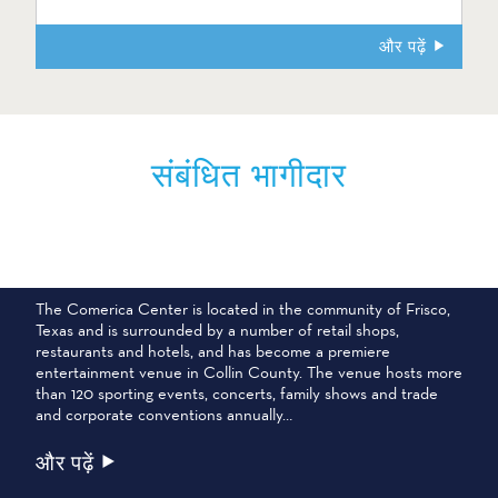
और पढ़ें
संबंधित भागीदार
कोमेरिका सेंटर
The Comerica Center is located in the community of Frisco,
Texas and is surrounded by a number of retail shops,
restaurants and hotels, and has become a premiere
entertainment venue in Collin County. The venue hosts more
than 120 sporting events, concerts, family shows and trade
and corporate conventions annually…
और पढ़ें