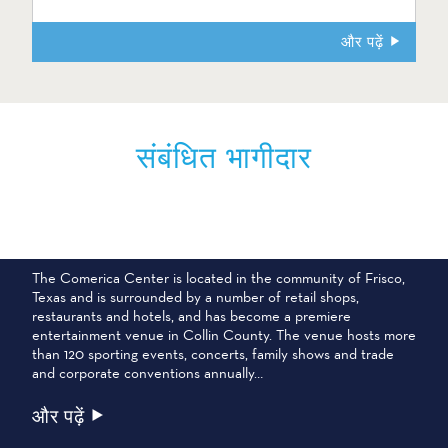
और पढ़ें
संबंधित भागीदार
कोमेरिका सेंटर
The Comerica Center is located in the community of Frisco,
Texas and is surrounded by a number of retail shops,
restaurants and hotels, and has become a premiere
entertainment venue in Collin County. The venue hosts more
than 120 sporting events, concerts, family shows and trade
and corporate conventions annually…
और पढ़ें