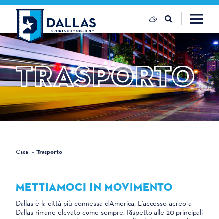
Vai al contenuto
TRASPORTO
Casa
Trasporto
METTIAMOCI IN MOVIMENTO
Dallas è la città più connessa d'America. L'accesso aereo a
Dallas rimane elevato come sempre. Rispetto alle 20 principali