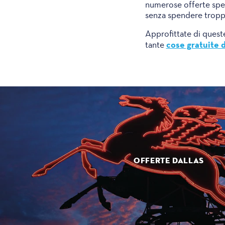
numerose offerte speci
senza spendere tropp
Approfittate di queste 
cose gratuite d
tante
OFFERTE DALLAS