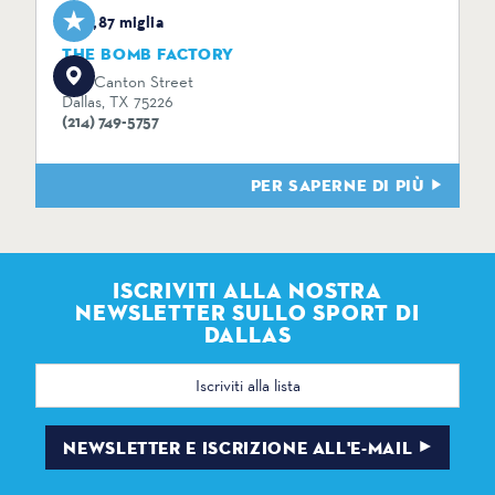
0,87 miglia
THE BOMB FACTORY
2713 Canton Street
Dallas, TX 75226
(214) 749-5757
PER SAPERNE DI PIÙ
ISCRIVITI ALLA NOSTRA
NEWSLETTER SULLO SPORT DI
DALLAS
Indirizzo
e-
mail
NEWSLETTER E ISCRIZIONE ALL'E-MAIL