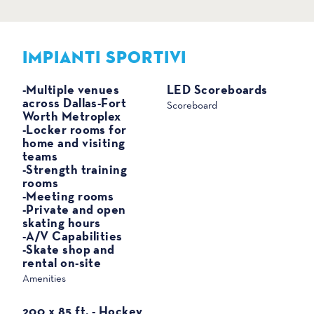
IMPIANTI SPORTIVI
SPORT
-Multiple venues
LED Scoreboards
across Dallas-Fort
Scoreboard
Worth Metroplex
-Locker rooms for
home and visiting
teams
-Strength training
rooms
-Meeting rooms
-Private and open
skating hours
-A/V Capabilities
-Skate shop and
rental on-site
Amenities
200 x 85 ft. - Hockey