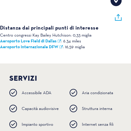
Distanza dai principali punti di interesse
Centro congressi Kay Bailey Hutchison:
0,33 miglia
Aeroporto Love Field di Dallas
:
6.34 miles
Aeroporto internazionale DFW
:
16,59 miglia
SERVIZI
Accessibile ADA
Aria condizionata
Capacità audiovisive
Struttura interna
Impianto sportivo
Internet senza fili