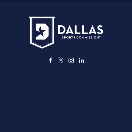
3535 Grand Ave
, Dallas, Texas 75210
info@dallassports.org
#DallasBIGWins
Informativa sulla privacy
|
Condizioni d'uso