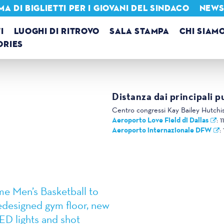
 DI BIGLIETTI PER I GIOVANI DEL SINDACO
NEWSL
I
LUOGHI DI RITROVO
SALA STAMPA
CHI SIAM
ORIES
Distanza dai principali p
Centro congressi Kay Bailey Hutchi
Aeroporto Love Field di Dallas
:
1
Aeroporto internazionale DFW
:
e Men’s Basketball to
edesigned gym floor, new
ED lights and shot