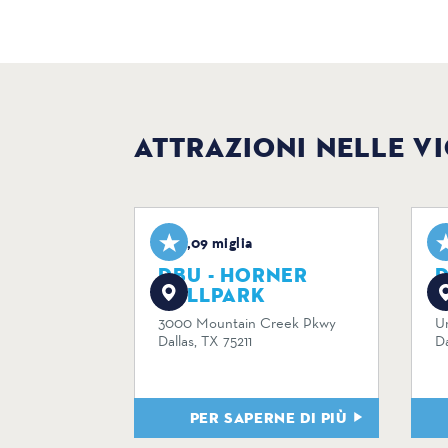
ATTRAZIONI NELLE V
0,09 miglia
DBU - HORNER
D
BALLPARK
C
3000 Mountain Creek Pkwy
Un
Dallas, TX 75211
Da
PER SAPERNE DI PIÙ