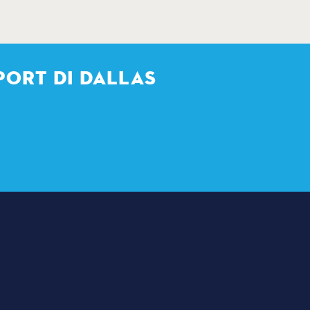
PORT DI DALLAS
FICATORI
I
I DI RITROVO
STAMPA