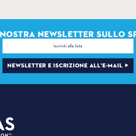
A NOSTRA NEWSLETTER SULLO S
Indirizzo
e-
mail
NEWSLETTER E ISCRIZIONE ALL'E-MAIL
PIANI
3535 Grand Ave
EVENT
, Dallas, Texas 75210
LUOGH
info@dallassports.org
SALA 
#DallasBIGWins