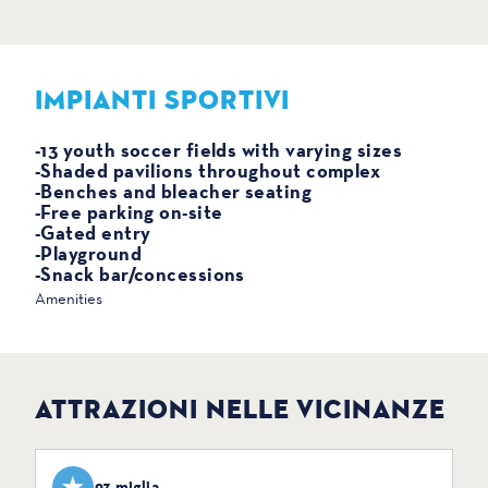
IMPIANTI SPORTIVI
SPORT
-13 youth soccer fields with varying sizes
-Shaded pavilions throughout complex
-Benches and bleacher seating
-Free parking on-site
-Gated entry
-Playground
-Snack bar/concessions
Amenities
ATTRAZIONI NELLE VICINANZE
3,93 miglia