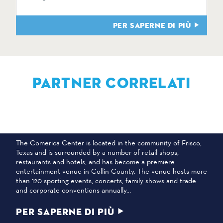
PER SAPERNE DI PIÙ
PARTNER CORRELATI
CENTRO COMERICA
The Comerica Center is located in the community of Frisco,
Texas and is surrounded by a number of retail shops,
restaurants and hotels, and has become a premiere
entertainment venue in Collin County. The venue hosts more
than 120 sporting events, concerts, family shows and trade
and corporate conventions annually…
PER SAPERNE DI PIÙ