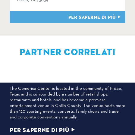
PER SAPERNE DI PIÙ
PARTNER CORRELATI
CENTRO COMERICA
The Comerica Center is located in the community of Frisco,
Texas and is surrounded by a number of retail shops,
restaurants and hotels, and has become a premiere
entertainment venue in Collin County. The venue hosts more
than 120 sporting events, concerts, family shows and trade
and corporate conventions annually…
PER SAPERNE DI PIÙ