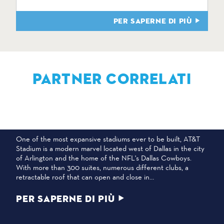
PER SAPERNE DI PIÙ
PARTNER CORRELATI
STADIO AT&T
One of the most expansive stadiums ever to be built, AT&T
Stadium is a modern marvel located west of Dallas in the city
of Arlington and the home of the NFL's Dallas Cowboys.
With more than 300 suites, numerous different clubs, a
retractable roof that can open and close in…
PER SAPERNE DI PIÙ