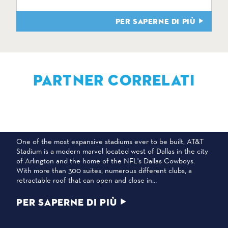
PER SAPERNE DI PIÙ
PARTNER CORRELATI
STADIO AT&T
One of the most expansive stadiums ever to be built, AT&T
Stadium is a modern marvel located west of Dallas in the city
of Arlington and the home of the NFL's Dallas Cowboys.
With more than 300 suites, numerous different clubs, a
retractable roof that can open and close in…
PER SAPERNE DI PIÙ