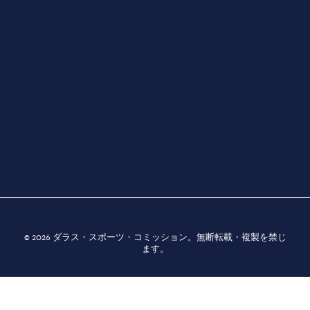
3535 Grand Ave.| ダラス, TX 75210
ダラスについて
ダイニング
お得情報
交通
やるべきこと
© 2026 ダラス・スポーツ・コミッション。無断転載・複製を禁じ
ます。