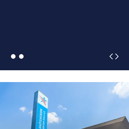
ンクルージョン
Dallas Area Rapid Transit (DART)は、テキサス州ダラスとそ
の周辺12都市を、迅速で快適、かつ経済的に移動できる
Dallas is happy to welcome visitors and meeting att of all
よう調整された近代的な公共交通サービスと顧客設備で
abilities. We believe all visitors should explore our city
結びます。Our extensive network of DART Light Rail, Trinity
confidently knowing they are welcomed by the local
Railway…
community.
続きを読む