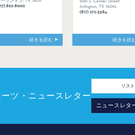
ーリントン, TX 76011
600 S. Center Street
817) 892-8000
Arlington, TX 76010
(817) 272-5584
続きを読む
続きを読
メ
ー
ル
ポーツ・ニュースレター
ア
ド
ニュースレタ
レ
ス