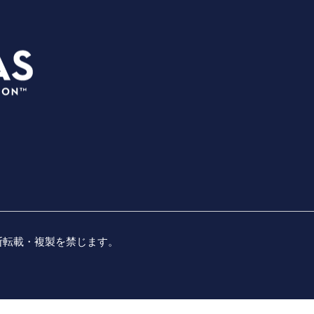
プランナ
3535 Grand Ave
イベント
ダラス、テキサス州 75210
会場
info@dallassports.org
プレスボ
#ダラスBIGウィンズ
会社概要
プライバシーポリシー
|
利用規約
名勝負、
無断転載・複製を禁じます。