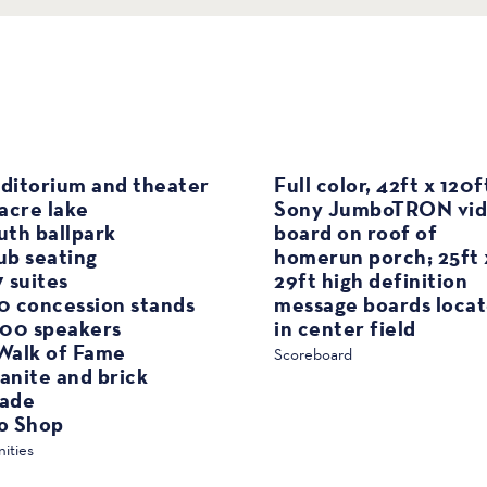
ditorium and theater
Full color, 42ft x 120f
 acre lake
Sony JumboTRON vi
uth ballpark
board on roof of
ub seating
homerun porch; 25ft 
7 suites
29ft high definition
0 concession stands
message boards loca
200 speakers
in center field
Walk of Fame
Scoreboard
anite and brick
çade
o Shop
ities