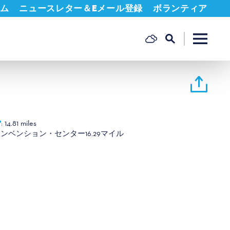
ム
ニュースレター＆Eメール登録
ボランティア
:
14.81 miles
コンベンション・センター
16.29マイル