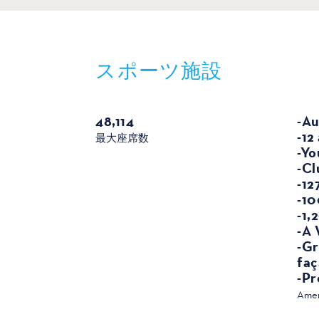
スポーツ施設
スポーツ
48,114
-Au
-12
最大座席数
-Yo
-Cl
-12
-10
-1,
-A 
-Gr
fa
-Pr
Amen