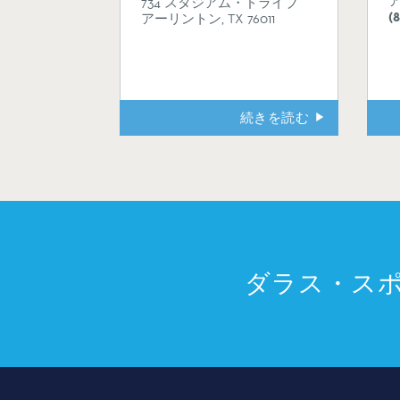
ア
734 スタジアム・ドライブ
(
アーリントン, TX 76011
続きを読む
ダラス・ス