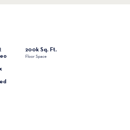
t
200k Sq. Ft.
deo
Floor Space
x
ted