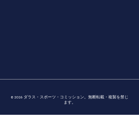
3535 Grand Ave.| ダラス, TX 75210
ダラスについて
交通
やるべきこと
ダイニング
© 2026 ダラス・スポーツ・コミッション。無断転載・複製を禁じ
ます。