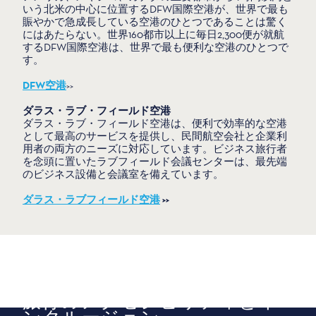
いう北米の中心に位置するDFW国際空港が、世界で最も
賑やかで急成長している空港のひとつであることは驚く
にはあたらない。世界160都市以上に毎日2,300便が就航
するDFW国際空港は、世界で最も便利な空港のひとつで
す。
DFW空港
>>
ダラス・ラブ・フィールド空港
ダラス・ラブ・フィールド空港は、便利で効率的な空港
として最高のサービスを提供し、民間航空会社と企業利
用者の両方のニーズに対応しています。ビジネス旅行者
を念頭に置いたラブフィールド会議センターは、最先端
のビジネス設備と会議室を備えています。
ダラス・ラブフィールド空港
>>
公共交通機関
旅行のアクセシビリティとイ