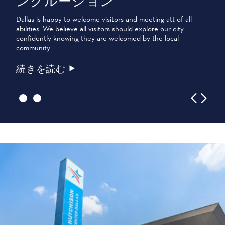
ンクルージョン
Dallas Area Rapid Transit (DART)は、テキサス州ダラスとそ
の周辺12都市を、迅速で快適、かつ経済的に移動できる
Dallas is happy to welcome visitors and meeting att of all
よう調整された近代的な公共交通サービスと顧客設備で
abilities. We believe all visitors should explore our city
結びます。Our extensive network of DART Light Rail, Trinity
confidently knowing they are welcomed by the local
Railway…
community.
続きを読む