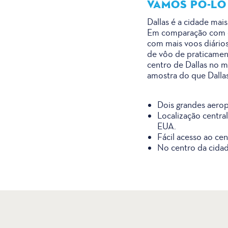
VAMOS PÔ-LO
Dallas é a cidade mai
Em comparação com os 
com mais voos diários 
de vôo de praticamen
centro de Dallas no m
amostra do que Dallas
Dois grandes aerop
Localização centra
EUA.
Fácil acesso ao ce
No centro da cidad