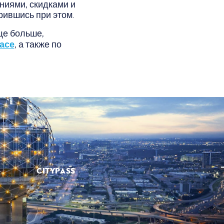
ниями, скидками и
рившись при этом.
ще больше,
асе
, а также по
CITYPASS