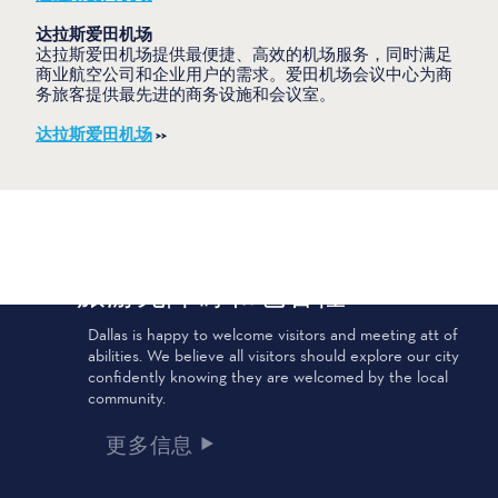
达拉斯
爱田机场
达拉斯爱田机场提供最便捷、高效的机场服务，同时满足
商业航空公司和企业用户的需求。爱田机场会议中心为商
务旅客提供最先进的商务设施和会议室。
达拉斯爱田机场
>>
公共交通
旅游无障碍和包容性
达拉斯地区捷运公司（DART）为您提供现代化的公共交通
Dallas is happy to welcome visitors and meeting att of all
服务和客户设施，让您在德克萨斯州达拉斯市及周边12个
abilities. We believe all visitors should explore our city
城市中快速、舒适、经济地出行。我们广泛的网络包括
confidently knowing they are welcomed by the local
DART 轻轨、Trinity Railway、DART 轻轨、DART 轻轨、
community.
DART 轻轨、DART 轻轨和 DART 轻轨。
更多信息