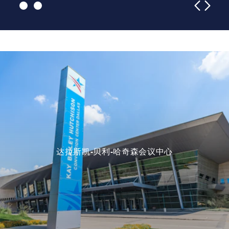
达拉斯凯-贝利-哈奇森会议中心