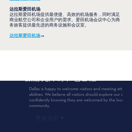
达拉斯
爱田机场
达拉斯爱田机场提供最便捷、高效的机场服务，同时满足
商业航空公司和企业用户的需求。爱田机场会议中心为商
务旅客提供最先进的商务设施和会议室。
达拉斯爱田机场
>>
公共交通
旅游无障碍和包容性
达拉斯地区捷运公司（DART）为您提供现代化的公共交通
Dallas is happy to welcome visitors and meeting att of all
服务和客户设施，让您在德克萨斯州达拉斯市及周边12个
abilities. We believe all visitors should explore our city
城市中快速、舒适、经济地出行。我们广泛的网络包括
confidently knowing they are welcomed by the local
DART 轻轨、Trinity Railway、DART 轻轨、DART 轻轨、
community.
DART 轻轨、DART 轻轨和 DART 轻轨。
更多信息