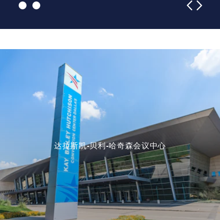
达拉斯凯-贝利-哈奇森会议中心