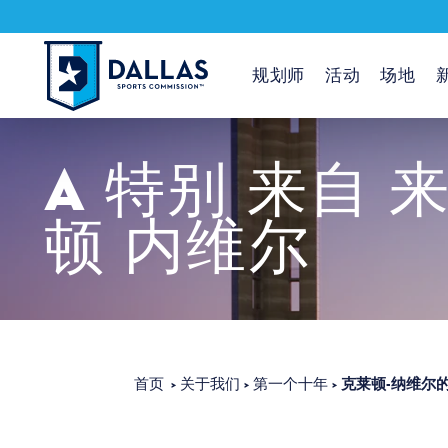
跳至内容
规划师
活动
场地
A
特别
来自
顿
内维尔
克莱顿-纳维尔
首页
关于我们
第一个十年