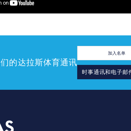
电
子
邮
我们的达拉斯体育通讯
件
地
时事通讯和电子邮
址
德克萨斯州达拉斯市格兰德大道3535号，邮
编75210